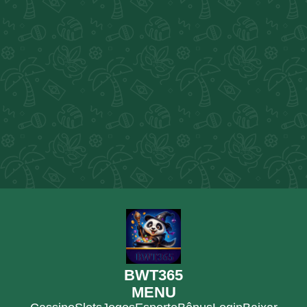
BWT365
MENU