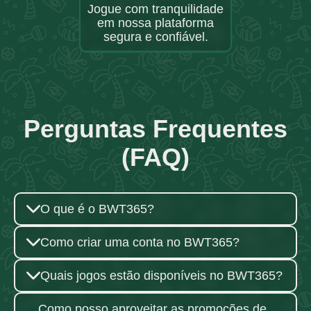
Jogue com tranquilidade
em nossa plataforma
segura e confiável.
Perguntas Frequentes
(FAQ)
O que é o BWT365?
O BWT365 é uma plataforma de jogos
Como criar uma conta no BWT365?
online que oferece uma experiência
completa com bônus de Ano Novo,
Para criar uma conta, clique em
Quais jogos estão disponíveis no BWT365?
prêmios exclusivos e uma interface
“Inscreva-se”, preencha suas
fácil de usar.
informações pessoais e aproveite o
O BWT365 oferece uma variedade de
Como posso aproveitar as promoções de
bônus inicial oferecido pelo Papai Noel!