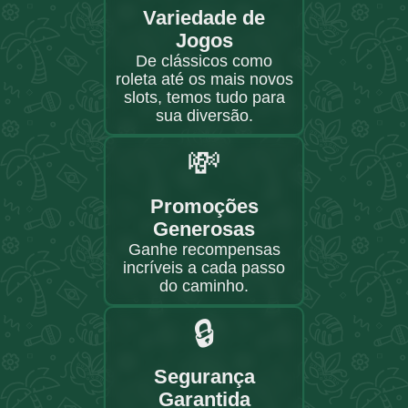
Variedade de
Jogos
De clássicos como
roleta até os mais novos
slots, temos tudo para
sua diversão.
💸
Promoções
Generosas
Ganhe recompensas
incríveis a cada passo
do caminho.
🔒
Segurança
Garantida