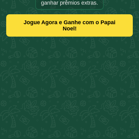
ganhar prêmios extras.
Jogue Agora e Ganhe com o Papai
Noel!