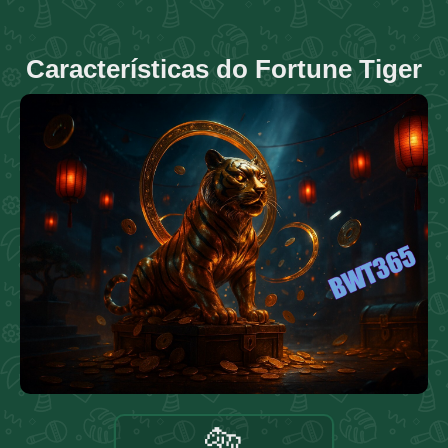
Características do Fortune Tiger
🐅