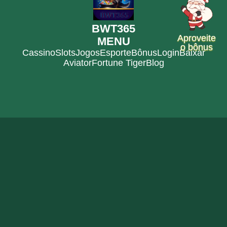
BWT365
Aproveite
MENU
o bônus
Cassino
Slots
Jogos
Esporte
Bônus
Login
Baixar
Aviator
Fortune Tiger
Blog
BÔNUS DE 100
+ 75
Direitos Autorais ©
2026