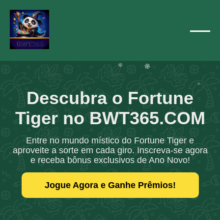
❄
❄
❄
❄
❄
❄
❄
❄
❄
Descubra o Fortune
❄
Tiger no BWT365.COM
Entre no mundo místico do Fortune Tiger e
aproveite a sorte em cada giro. Inscreva-se agora
e receba bônus exclusivos de Ano Novo!
Jogue Agora e Ganhe Prêmios!