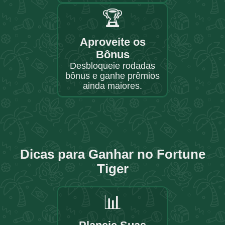
🏆
Aproveite os
Bônus
Desbloqueie rodadas
bônus e ganhe prêmios
ainda maiores.
Dicas para Ganhar no Fortune
Tiger
📊